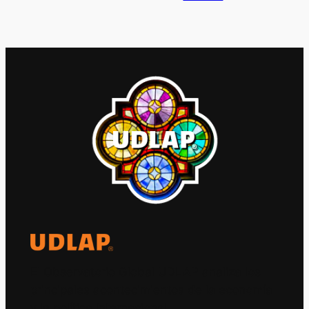
El Observatorio Global UDLAP analiza los
principales acontecimientos de la economía
y la política internacional.