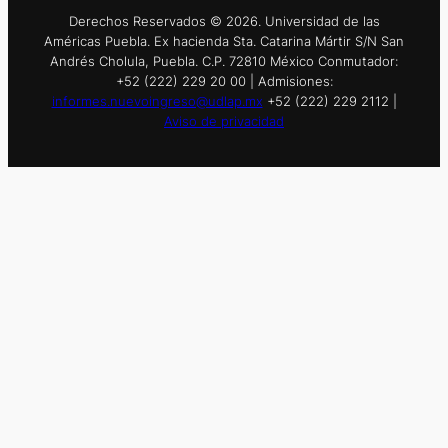
Derechos Reservados © 2026. Universidad de las
Américas Puebla. Ex hacienda Sta. Catarina Mártir S/N San
Andrés Cholula, Puebla. C.P. 72810 México Conmutador:
+52 (222) 229 20 00 | Admisiones:
informes.nuevoingreso@udlap.mx
+52 (222) 229 2112 |
Aviso de privacidad