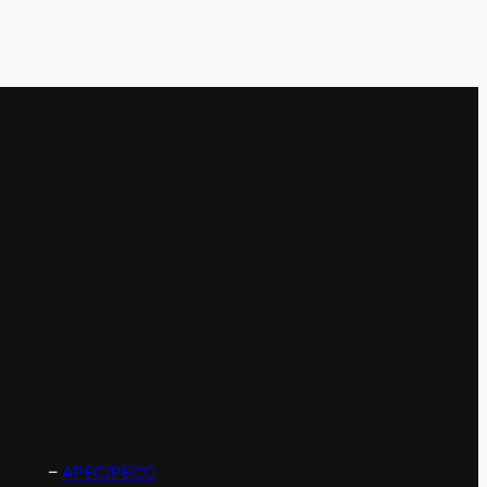
–
APEC/PECC