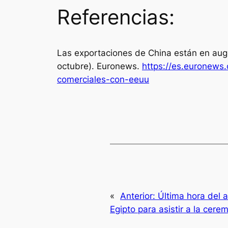
Referencias:
Las exportaciones de China están en aug
octubre).
Euronews
.
https://es.euronews
comerciales-con-eeuu
«
Anterior:
Última hora del 
Egipto para asistir a la cer