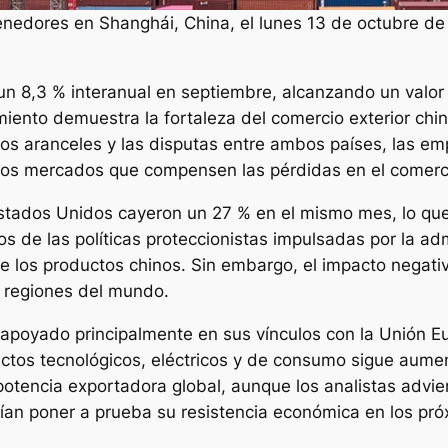
enedores en Shanghái, China, el lunes 13 de octubre de
n 8,3 % interanual en septiembre, alcanzando un valor 
imiento demuestra la fortaleza del comercio exterior chi
os aranceles y las disputas entre ambos países, las e
vos mercados que compensen las pérdidas en el comercio
 Estados Unidos cayeron un 27 % en el mismo mes, lo qu
tos de las políticas proteccionistas impulsadas por la 
 los productos chinos. Sin embargo, el impacto negativ
s regiones del mundo.
 apoyado principalmente en sus vínculos con la Unión Eu
os tecnológicos, eléctricos y de consumo sigue aument
tencia exportadora global, aunque los analistas advie
rían poner a prueba su resistencia económica en los pr