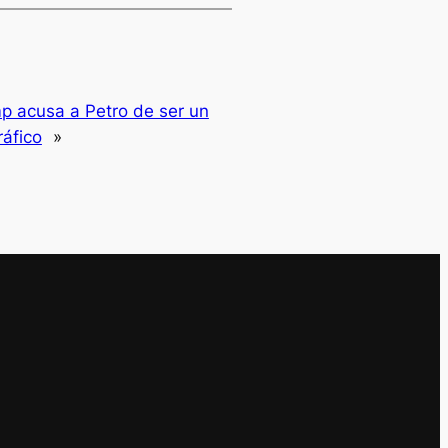
p acusa a Petro de ser un
ráfico
»