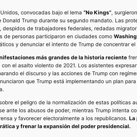
 Unidos, convocadas bajo el lema
“No Kings”
, surgier
de Donald Trump durante su segundo mandato. Las prot
o, despidos de trabajadores federales, redadas migrato
es de personas participaron en ciudades como
Washingt
ticos y denunciar el intento de Trump de concentrar el 
nifestaciones más grandes de la historia reciente
fren
e con el asalto violento de 2021. Los asistentes expres
rando el discurso y las acciones de Trump con regímen
nunciaron que Trump está implementando un plan para de
a.
bre el peligro de la normalización de estas políticas a
ose ante los abusos de poder, mientras Trump intenta co
 prensa y favorecer electoralmente a los republicanos.
La
ática y frenar la expansión del poder presidencial.