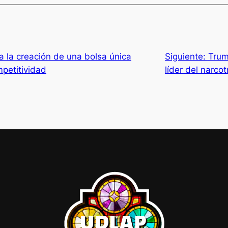
a la creación de una bolsa única
Siguiente:
Trum
petitividad
líder del narcot