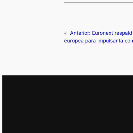
«
Anterior:
Euronext respald
europea para impulsar la com