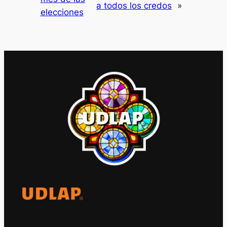
a todos los credos
»
elecciones
El Observatorio Global UDLAP analiza los