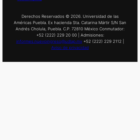
Derechos Reservados © 2026. Universidad de las
Américas Puebla. Ex hacienda Sta. Catarina Mártir S/N San
Andrés Cholula, Puebla. C.P. 72810 México Conmutador:
+52 (222) 229 20 00 | Admisiones:
informes.nuevoingreso@udlap.mx
+52 (222) 229 2112 |
Aviso de privacidad