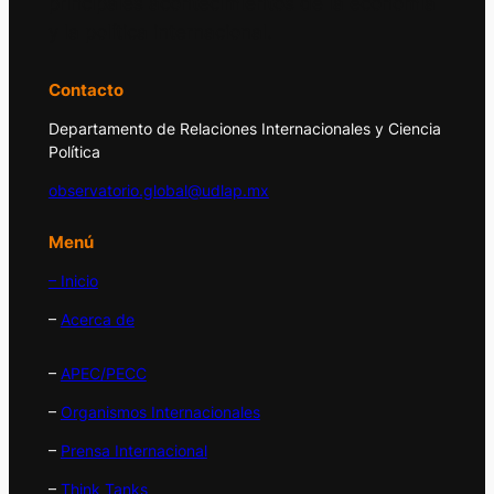
principales acontecimientos de la economía
y la política internacional.
Contacto
Departamento de Relaciones Internacionales y Ciencia
Política
observatorio.global@udlap.mx
Menú
– Inicio
–
Acerca de
–
APEC/PECC
–
Organismos Internacionales
–
Prensa Internacional
–
Think Tanks