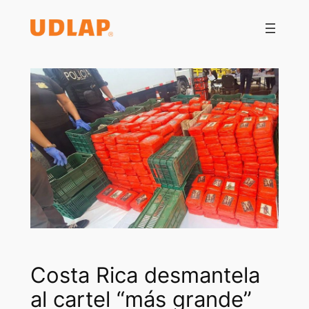
Saltar
al
contenido
Costa Rica desmantela
al cartel “más grande”