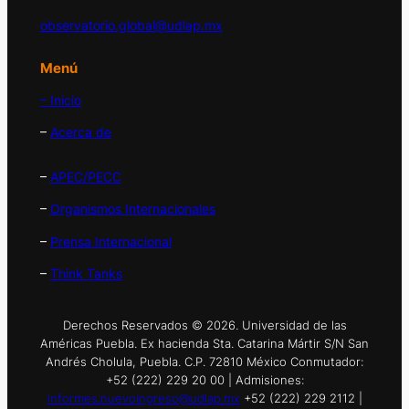
observatorio.global@udlap.mx
Menú
– Inicio
–
Acerca de
–
APEC/PECC
–
Organismos Internacionales
–
Prensa Internacional
–
Think Tanks
Derechos Reservados © 2026. Universidad de las
Américas Puebla. Ex hacienda Sta. Catarina Mártir S/N San
Andrés Cholula, Puebla. C.P. 72810 México Conmutador:
+52 (222) 229 20 00 | Admisiones:
informes.nuevoingreso@udlap.mx
+52 (222) 229 2112 |