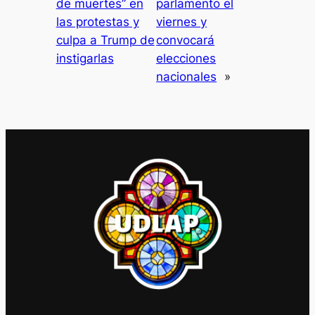
de muertes” en
parlamento el
las protestas y
viernes y
culpa a Trump de
convocará
instigarlas
elecciones
nacionales
»