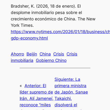
Bradsher, K. (2026, 18 de enero).
El
desplome inmobiliario pesa sobre el
crecimiento económico de China
. The New
York Times.
https://www.nytimes.com/2026/01/18/business/ch
gdp-economy.html
Ahorro
Beijín
China
Crisis
Crisis
inmobiliaria
Gobierno Chino
Siguiente:
La
«
Anterior:
El
primera ministra
líder supremo de
de Japón, Sanae
Irán, Alí Jameneí,
Takaichi,
reconoce “miles
disolverá el