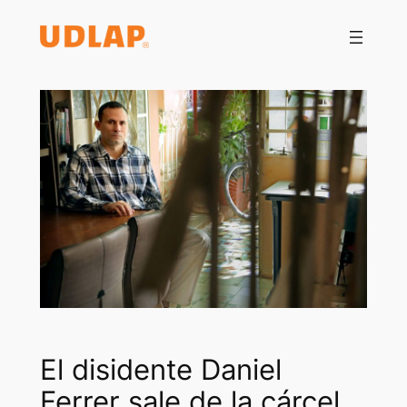
Saltar
al
contenido
El disidente Daniel
Ferrer sale de la cárcel