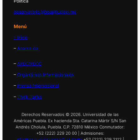
Política
observatorio.global@udlap.mx
Menú
– Inicio
–
Acerca de
–
APEC/PECC
–
Organismos Internacionales
–
Prensa Internacional
–
Think Tanks
Derechos Reservados © 2026. Universidad de las
Américas Puebla. Ex hacienda Sta. Catarina Mártir S/N San
Andrés Cholula, Puebla. C.P. 72810 México Conmutador:
+52 (222) 229 20 00 | Admisiones:
informes.nuevoingreso@udlap.mx
+52 (222) 229 2112 |