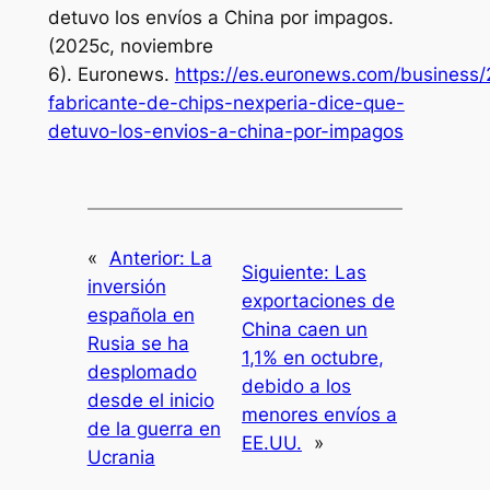
detuvo los envíos a China por impagos.
(2025c, noviembre
6).
Euronews
.
https://es.euronews.com/business/
fabricante-de-chips-nexperia-dice-que-
detuvo-los-envios-a-china-por-impagos
«
Anterior:
La
Siguiente:
Las
inversión
exportaciones de
española en
China caen un
Rusia se ha
1,1% en octubre,
desplomado
debido a los
desde el inicio
menores envíos a
de la guerra en
EE.UU.
»
Ucrania