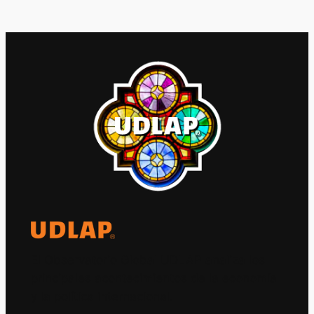
El Observatorio Global UDLAP analiza los
principales acontecimientos de la economía
y la política internacional.