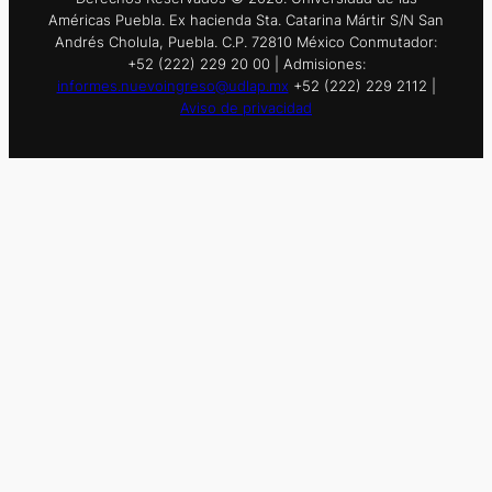
Américas Puebla. Ex hacienda Sta. Catarina Mártir S/N San
Andrés Cholula, Puebla. C.P. 72810 México Conmutador:
+52 (222) 229 20 00 | Admisiones:
informes.nuevoingreso@udlap.mx
+52 (222) 229 2112 |
Aviso de privacidad