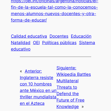
https://oei.int/oficinas/argentina/noticias/el-
fin-de-la-escuela-tal-como-la-conocemos-
menos-alumnos-nuevos-docentes-y-otra-
forma-de-educar/
Calidad educativa
Docentes
Educación
Natalidad
OEI
Políticas públicas
Sistema
educativo
Siguiente:
«
Anterior:
Wikipedia Battles
Inglaterra resiste
Multilateral
con 10 hombres
Threats to
ante México en un
Defend the
thriller mundialista
Future of Free
en el Azteca
Knowledge
»