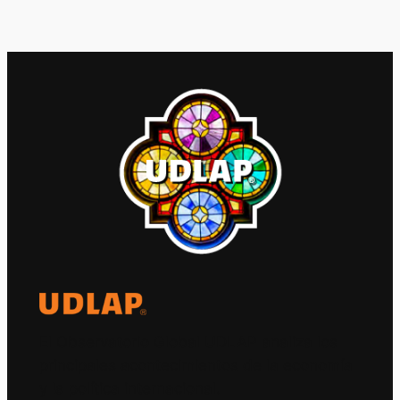
El Observatorio Global UDLAP analiza los
principales acontecimientos de la economía
y la política internacional.