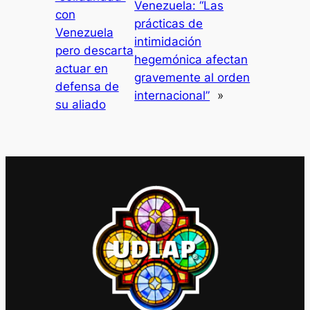
Venezuela: “Las
con
prácticas de
Venezuela
intimidación
pero descarta
hegemónica afectan
actuar en
gravemente al orden
defensa de
internacional”
»
su aliado