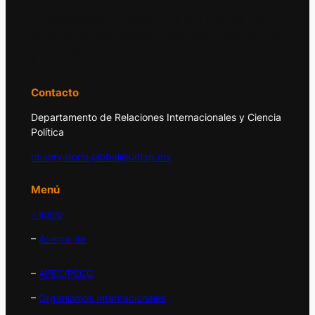
El Observatorio Global UDLAP analiza los
principales acontecimientos de la economía
y la política internacional.
Contacto
Departamento de Relaciones Internacionales y Ciencia
Política
observatorio.global@udlap.mx
Menú
– Inicio
–
Acerca de
–
APEC/PECC
–
Organismos Internacionales