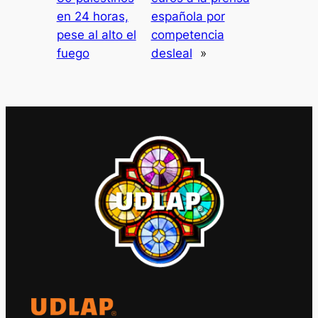
en 24 horas,
española por
pese al alto el
competencia
fuego
desleal
»