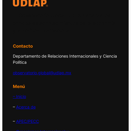
El Observatorio Global UDLAP analiza los
principales acontecimientos de la economía
y la política internacional.
Contacto
Departamento de Relaciones Internacionales y Ciencia
Política
observatorio.global@udlap.mx
Menú
– Inicio
–
Acerca de
–
APEC/PECC