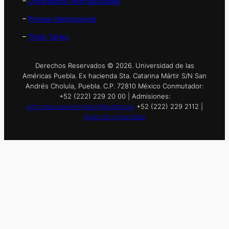
–
Organismos Internacionales
–
Prensa Internacional
–
Think Tanks
Derechos Reservados © 2026. Universidad de las
Américas Puebla. Ex hacienda Sta. Catarina Mártir S/N San
Andrés Cholula, Puebla. C.P. 72810 México Conmutador:
+52 (222) 229 20 00 | Admisiones:
informes.nuevoingreso@udlap.mx
+52 (222) 229 2112 |
Aviso de privacidad