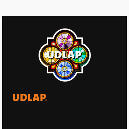
El Observatorio Global UDLAP analiza los
principales acontecimientos de la economía
y la política internacional.