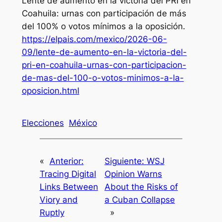
Lente de aumento en la victoria del PRI en
Coahuila: urnas con participación de más
del 100% o votos mínimos a la oposición
.
https://elpais.com/mexico/2026-06-
09/lente-de-aumento-en-la-victoria-del-
pri-en-coahuila-urnas-con-participacion-
de-mas-del-100-o-votos-minimos-a-la-
oposicion.html
Elecciones
México
«
Anterior:
Siguiente:
WSJ
Tracing Digital
Opinion Warns
Links Between
About the Risks of
Viory and
a Cuban Collapse
Ruptly
»