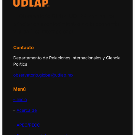
El Observatorio Global UDLAP analiza los
principales acontecimientos de la economía
y la política internacional.
Contacto
Departamento de Relaciones Internacionales y Ciencia
Política
observatorio.global@udlap.mx
Menú
– Inicio
–
Acerca de
–
APEC/PECC