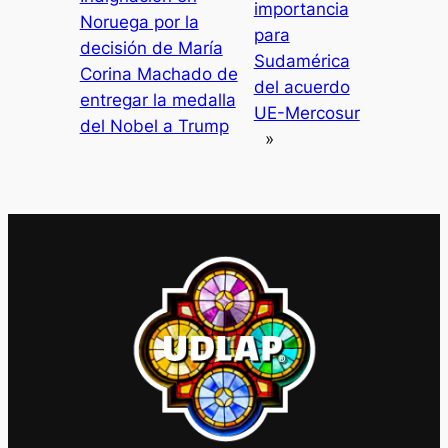
importancia
Noruega por la
para
decisión de María
Sudamérica
Corina Machado de
del acuerdo
entregar la medalla
UE-Mercosur
del Nobel a Trump
»