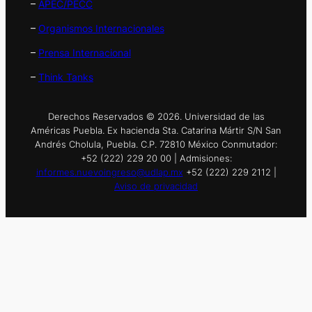
–
APEC/PECC
–
Organismos Internacionales
–
Prensa Internacional
–
Think Tanks
Derechos Reservados © 2026. Universidad de las
Américas Puebla. Ex hacienda Sta. Catarina Mártir S/N San
Andrés Cholula, Puebla. C.P. 72810 México Conmutador:
+52 (222) 229 20 00 | Admisiones:
informes.nuevoingreso@udlap.mx
+52 (222) 229 2112 |
Aviso de privacidad