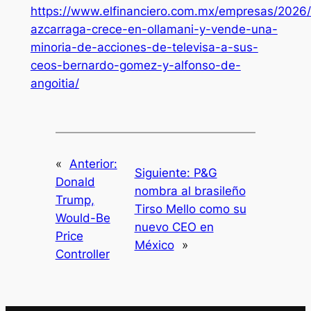
https://www.elfinanciero.com.mx/empresas/2026/
azcarraga-crece-en-ollamani-y-vende-una-
minoria-de-acciones-de-televisa-a-sus-
ceos-bernardo-gomez-y-alfonso-de-
angoitia/
«
Anterior:
Siguiente:
P&G
Donald
nombra al brasileño
Trump,
Tirso Mello como su
Would-Be
nuevo CEO en
Price
México
»
Controller