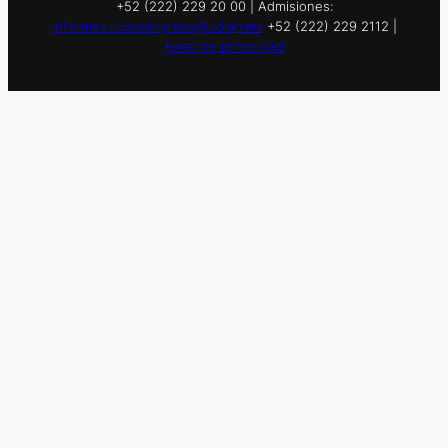
+52 (222) 229 20 00 | Admisiones:
informes.nuevoingreso@udlap.mx
+52 (222) 229 2112 |
Aviso de privacidad