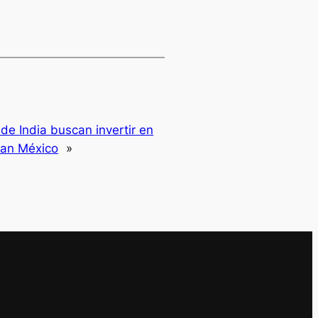
de India buscan invertir en
Plan México
»