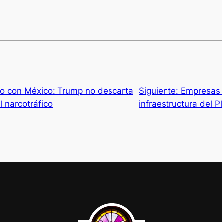
to con México: Trump no descarta
Siguiente:
Empresas 
l narcotráfico
infraestructura del 