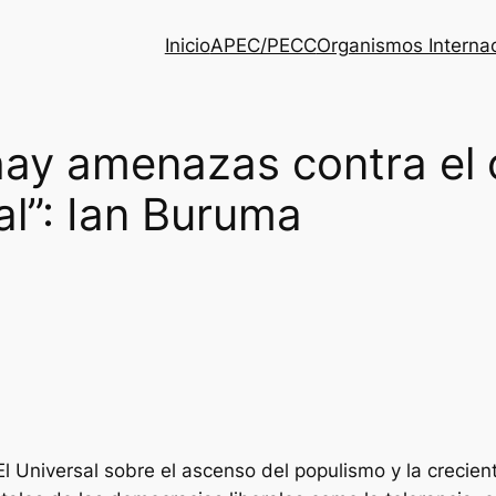
Inicio
APEC/PECC
Organismos Interna
hay amenazas contra el
al”: Ian Buruma
El Universal sobre el ascenso del populismo y la crecie