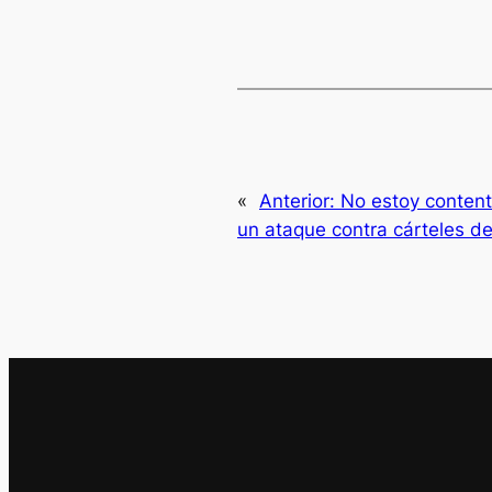
«
Anterior:
No estoy conten
un ataque contra cárteles de