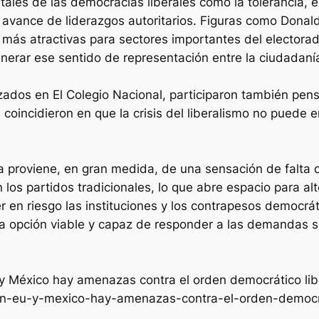
les de las democracias liberales como la tolerancia, el 
avance de liderazgos autoritarios. Figuras como Donal
más atractivas para sectores importantes del electorad
enerar ese sentido de representación entre la ciudadaní
izados en El Colegio Nacional, participaron también pe
s coincidieron en que la crisis del liberalismo no pued
a proviene, en gran medida, de una sensación de falta 
 los partidos tradicionales, lo que abre espacio para a
 en riesgo las instituciones y los contrapesos democráti
na opción viable y capaz de responder a las demandas s
y México hay amenazas contra el orden democrático liber
/en-eu-y-mexico-hay-amenazas-contra-el-orden-democra