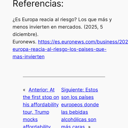
Referencias:
¿Es Europa reacia al riesgo? Los que más y
menos invierten en mercados
. (2025, 5
diciembre).
Euronews.
https://es.euronews.com/business/202
europa-reacia-al-riesgo-los-paises-que-
mas-invierten
«
Anterior:
At
Siguiente:
Estos
the first stop on
son los países
his affordability
europeos donde
tour, Trump
las bebidas
mocks
alcohólicas son
affordability
más caras
»