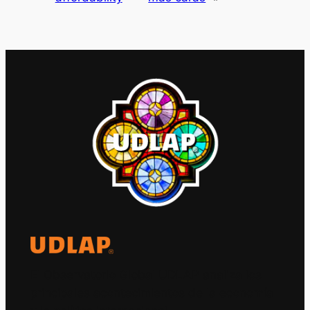
El Observatorio Global UDLAP analiza los
principales acontecimientos de la economía