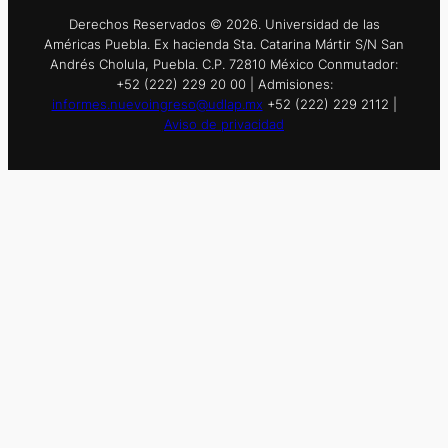
Derechos Reservados © 2026. Universidad de las
Américas Puebla. Ex hacienda Sta. Catarina Mártir S/N San
Andrés Cholula, Puebla. C.P. 72810 México Conmutador:
+52 (222) 229 20 00 | Admisiones:
informes.nuevoingreso@udlap.mx
+52 (222) 229 2112 |
Aviso de privacidad