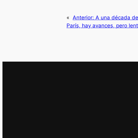
«
Anterior:
A una década de
París, hay avances, pero len