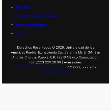
–
APEC/PECC
–
Organismos Internacionales
–
Prensa Internacional
–
Think Tanks
Derechos Reservados © 2026. Universidad de las
Américas Puebla. Ex hacienda Sta. Catarina Mártir S/N San
Andrés Cholula, Puebla. C.P. 72810 México Conmutador:
+52 (222) 229 20 00 | Admisiones:
informes.nuevoingreso@udlap.mx
+52 (222) 229 2112 |
Aviso de privacidad