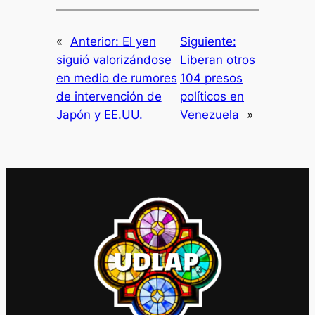
«
Anterior:
El yen
Siguiente:
siguió valorizándose
Liberan otros
en medio de rumores
104 presos
de intervención de
políticos en
Japón y EE.UU.
Venezuela
»