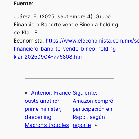
Fuente
:
Juárez, E. (2025, septiembre 4).
Grupo
Financiero Banorte vende Bineo a holding
de Klar
. El
Economista.
https://www.eleconomista.com.mx/se
financiero-banorte-vende-bineo-holding-
klar-20250904-775808.html
«
Anterior:
France
Siguiente:
ousts another
Amazon compró
prime minister,
participación en
deepening
Rappi, según
Macron’s troubles
reporte
»