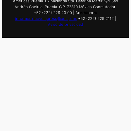
Américas Puebla. Ex hacienda Sta. Catarina Mártir S/N San
Andrés Cholula, Puebla. C.P. 72810 México Conmutador:
+52 (222) 229 20 00 | Admisiones:
informes.nuevoingreso@udlap.mx
+52 (222) 229 2112 |
Aviso de privacidad