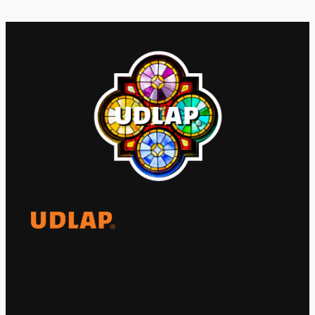
El Observatorio Global UDLAP analiza los
principales acontecimientos de la economía
y la política internacional.