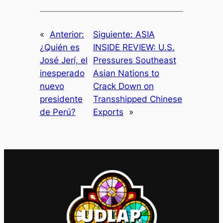
«
Anterior:
Siguiente:
ASIA
¿Quién es
INSIDE REVIEW: U.S.
José Jerí, el
Pressures Southeast
inesperado
Asian Nations to
nuevo
Crack Down on
presidente
Transshipped Chinese
de Perú?
Exports
»