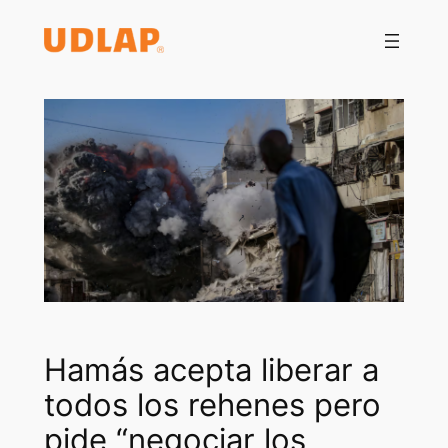
Saltar
al
contenido
Hamás acepta liberar a
todos los rehenes pero
pide “negociar los