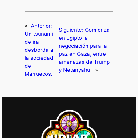
«
Anterior:
Siguiente:
Comienza
Un tsunami
en Egipto la
de ira
negociación para la
desborda a
paz en Gaza, entre
la sociedad
amenazas de Trump
de
y Netanyahu.
»
Marruecos.