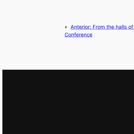
«
Anterior:
From the halls of
Conference