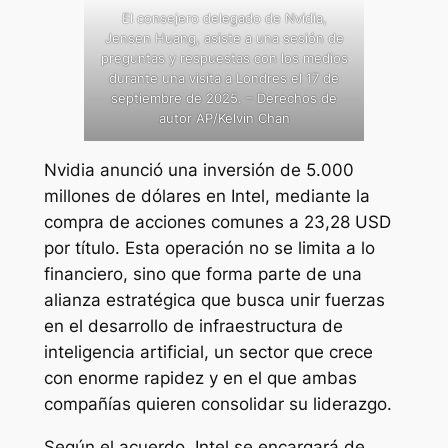
El consejero delegado de Nvidia,
Jensen Huang, asiste a una sesión de
preguntas y respuestas con los medios
durante una visita a Londres el 17 de
septiembre de 2025. – Derechos de
autor AP/Kelvin Chan
Nvidia anunció una inversión de 5.000
millones de dólares en Intel, mediante la
compra de acciones comunes a 23,28 USD
por título. Esta operación no se limita a lo
financiero, sino que forma parte de una
alianza estratégica que busca unir fuerzas
en el desarrollo de infraestructura de
inteligencia artificial, un sector que crece
con enorme rapidez y en el que ambas
compañías quieren consolidar su liderazgo.
Según el acuerdo, Intel se encargará de