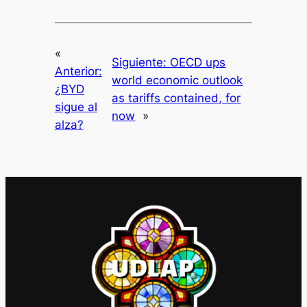
«
Siguiente:
OECD ups
Anterior:
world economic outlook
¿BYD
as tariffs contained, for
sigue al
now
»
alza?