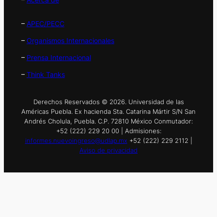
–
APEC/PECC
–
Organismos Internacionales
–
Prensa Internacional
–
Think Tanks
Derechos Reservados © 2026. Universidad de las
Américas Puebla. Ex hacienda Sta. Catarina Mártir S/N San
Andrés Cholula, Puebla. C.P. 72810 México Conmutador:
+52 (222) 229 20 00 | Admisiones:
informes.nuevoingreso@udlap.mx
+52 (222) 229 2112 |
Aviso de privacidad