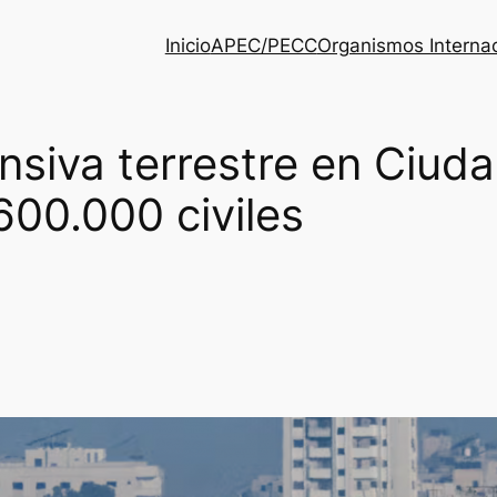
Inicio
APEC/PECC
Organismos Interna
fensiva terrestre en Ciu
00.000 civiles