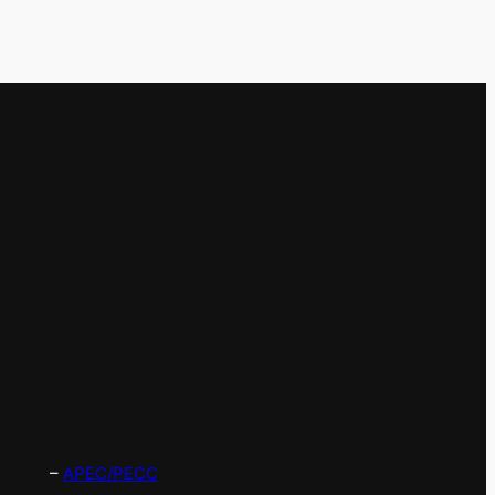
–
APEC/PECC