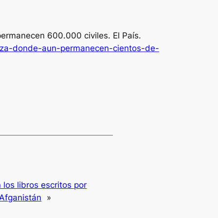
n permanecen 600.000 civiles.
El País
.
e-gaza-donde-aun-permanecen-cientos-de-
los libros escritos por
 Afganistán
»