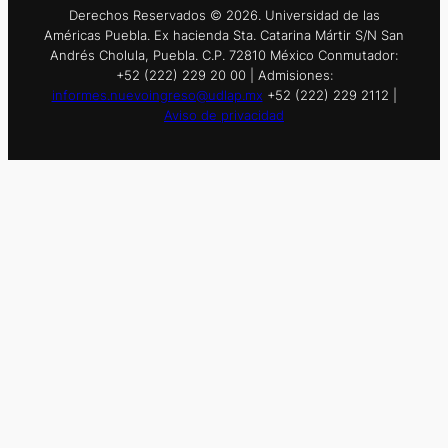
Derechos Reservados © 2026. Universidad de las
Américas Puebla. Ex hacienda Sta. Catarina Mártir S/N San
Andrés Cholula, Puebla. C.P. 72810 México Conmutador:
+52 (222) 229 20 00 | Admisiones:
informes.nuevoingreso@udlap.mx
+52 (222) 229 2112 |
Aviso de privacidad