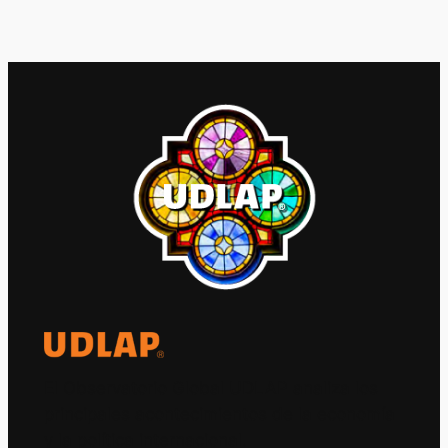
El Observatorio Global UDLAP analiza los
principales acontecimientos de la economía
y la política internacional.