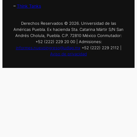
–
Think Tanks
Derechos Reservados © 2026. Universidad de las
Américas Puebla. Ex hacienda Sta. Catarina Mártir S/N San
Andrés Cholula, Puebla. C.P. 72810 México Conmutador:
+52 (222) 229 20 00 | Admisiones:
informes.nuevoingreso@udlap.mx
+52 (222) 229 2112 |
Aviso de privacidad