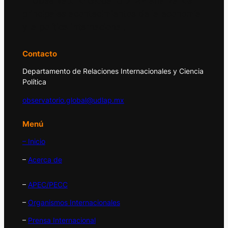
El Observatorio Global UDLAP analiza los
principales acontecimientos de la economía
y la política internacional.
Contacto
Departamento de Relaciones Internacionales y Ciencia
Política
observatorio.global@udlap.mx
Menú
– Inicio
–
Acerca de
–
APEC/PECC
–
Organismos Internacionales
–
Prensa Internacional