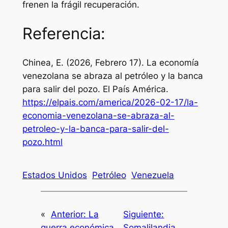
frenen la frágil recuperación.
Referencia:
Chinea, E. (2026, Febrero 17). La economía
venezolana se abraza al petróleo y la banca
para salir del pozo.
El País América
.
https://elpais.com/america/2026-02-17/la-
economia-venezolana-se-abraza-al-
petroleo-y-la-banca-para-salir-del-
pozo.html
Estados Unidos
Petróleo
Venezuela
«
Anterior:
La
Siguiente:
guerra económica
Somalilandia,