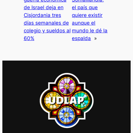
de Israel deja en
el país que
Cisjordania tres
quiere existir
días semanales de
aunque el
colegio y sueldos al
mundo le dé la
60%
espalda
»