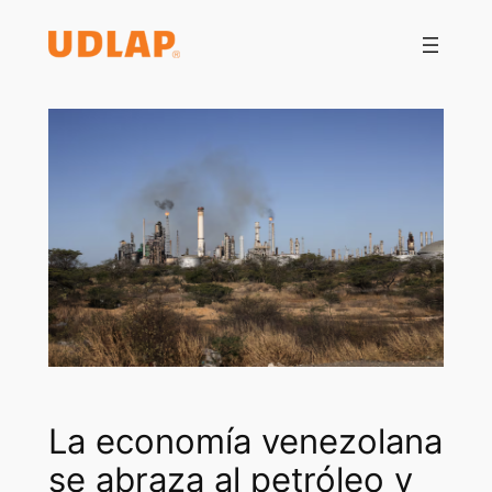
Saltar
al
contenido
La economía venezolana
se abraza al petróleo y