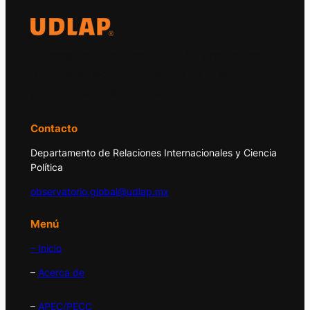
El Observatorio Global UDLAP analiza los
principales acontecimientos de la economía
y la política internacional.
Contacto
Departamento de Relaciones Internacionales y Ciencia
Política
observatorio.global@udlap.mx
Menú
– Inicio
–
Acerca de
–
APEC/PECC