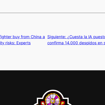
fighter buy from China a
Siguiente:
¿Cuesta la IA pues
ity risks: Experts
confirma 14.000 despidos en su