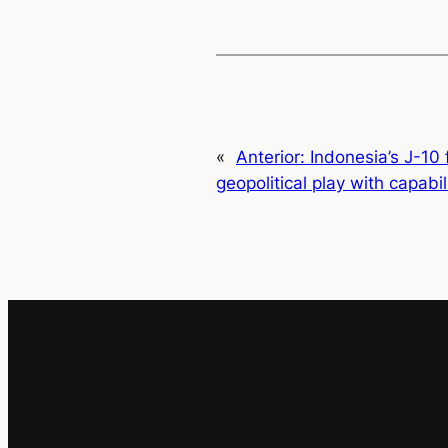
«
Anterior:
Indonesia’s J-10 
geopolitical play with capabil