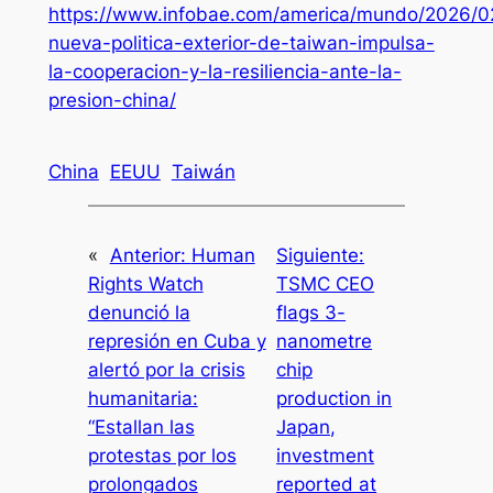
https://www.infobae.com/america/mundo/2026/02
nueva-politica-exterior-de-taiwan-impulsa-
la-cooperacion-y-la-resiliencia-ante-la-
presion-china/
China
EEUU
Taiwán
«
Anterior:
Human
Siguiente:
Rights Watch
TSMC CEO
denunció la
flags 3-
represión en Cuba y
nanometre
alertó por la crisis
chip
humanitaria:
production in
“Estallan las
Japan,
protestas por los
investment
prolongados
reported at