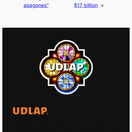
apagones”
$17 billion
»
El Observatorio Global UDLAP analiza los
principales acontecimientos de la economía