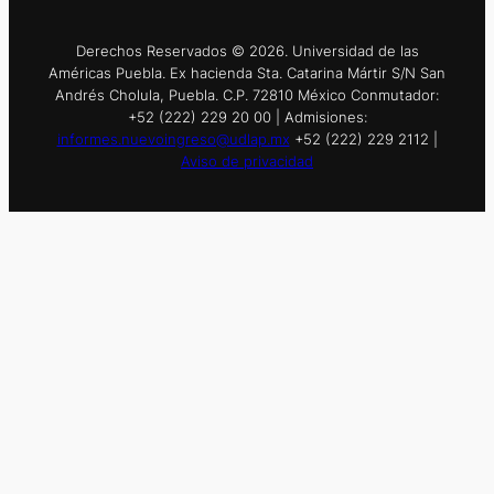
Derechos Reservados © 2026. Universidad de las
Américas Puebla. Ex hacienda Sta. Catarina Mártir S/N San
Andrés Cholula, Puebla. C.P. 72810 México Conmutador:
+52 (222) 229 20 00 | Admisiones:
informes.nuevoingreso@udlap.mx
+52 (222) 229 2112 |
Aviso de privacidad