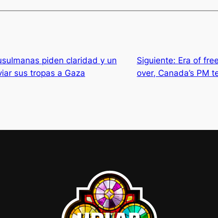
sulmanas piden claridad y un
Siguiente:
Era of fre
iar sus tropas a Gaza
over, Canada’s PM t