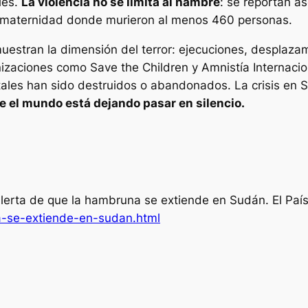
les.
La violencia no se limita al hambre
: se reportan a
a maternidad donde murieron al menos 460 personas.
uestran la dimensión del terror: ejecuciones, desplazam
nizaciones como Save the Children y Amnistía Internaci
itales han sido destruidos o abandonados. La crisis en
 el mundo está dejando pasar en silencio.
lerta de que la hambruna se extiende en Sudán.
El Paí
a-se-extiende-en-sudan.html