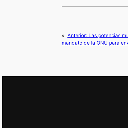
«
Anterior:
Las potencias mu
mandato de la ONU para env