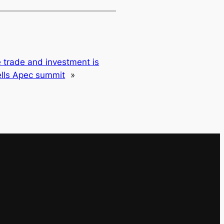
e trade and investment is
ells Apec summit
»