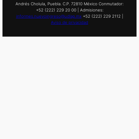
Andrés Cholula, Puebla. C.P. 72810 México Conmutador:
+52 (222) 229 20 00 | Admisiones:
informes.nuevoingreso@udlap.mx
+52 (222) 229 2112 |
Aviso de privacidad