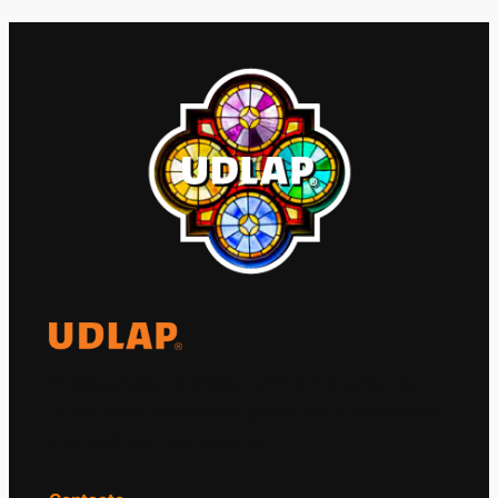
El Observatorio Global UDLAP analiza los
principales acontecimientos de la economía
y la política internacional.