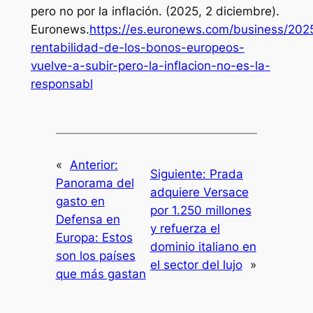
pero no por la inflación
. (2025, 2 diciembre).
Euronews.
https://es.euronews.com/business/2025
rentabilidad-de-los-bonos-europeos-
vuelve-a-subir-pero-la-inflacion-no-es-la-
responsabl
«
Anterior:
Siguiente:
Prada
Panorama del
adquiere Versace
gasto en
por 1.250 millones
Defensa en
y refuerza el
Europa: Estos
dominio italiano en
son los países
el sector del lujo
»
que más gastan