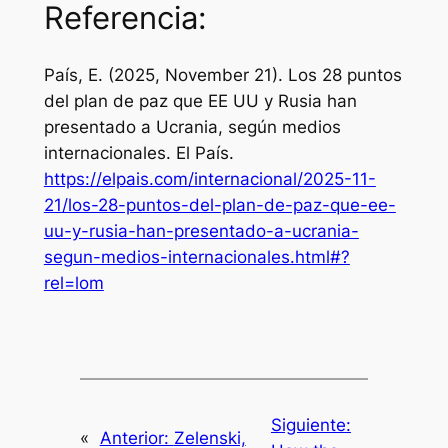
Referencia:
País, E. (2025, November 21). Los 28 puntos
del plan de paz que EE UU y Rusia han
presentado a Ucrania, según medios
internacionales.
El País
.
https://elpais.com/internacional/2025-11-
21/los-28-puntos-del-plan-de-paz-que-ee-
uu-y-rusia-han-presentado-a-ucrania-
segun-medios-internacionales.html#?
rel=lom
Siguiente:
«
Anterior:
Zelenski,