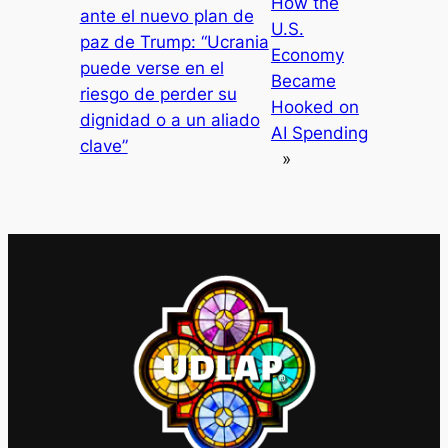
How the
ante el nuevo plan de
U.S.
paz de Trump: “Ucrania
Economy
puede verse en el
Became
riesgo de perder su
Hooked on
dignidad o a un aliado
AI Spending
clave”
»