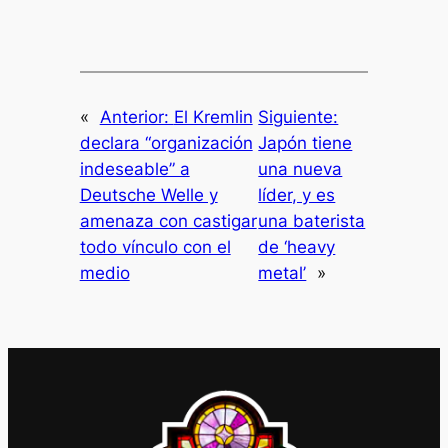
«
Anterior:
El Kremlin
Siguiente:
declara “organización
Japón tiene
indeseable” a
una nueva
Deutsche Welle y
líder, y es
amenaza con castigar
una baterista
todo vínculo con el
de ‘heavy
medio
metal’
»