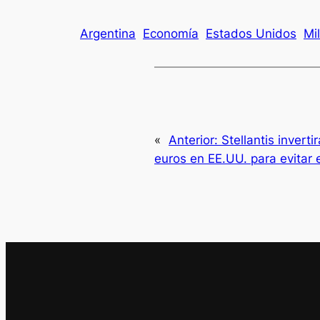
Argentina
Economía
Estados Unidos
Mil
«
Anterior:
Stellantis invert
euros en EE.UU. para evitar 