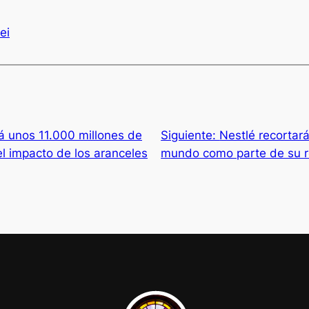
ei
irá unos 11.000 millones de
Siguiente:
Nestlé recortar
el impacto de los aranceles
mundo como parte de su re