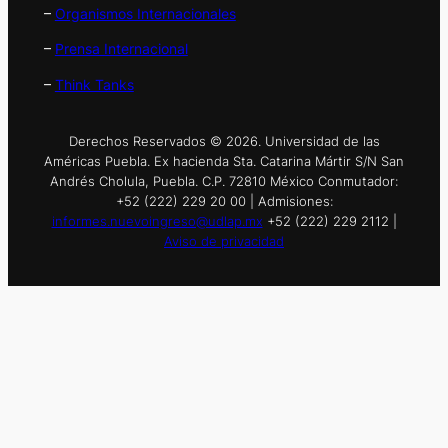
–
Organismos Internacionales
–
Prensa Internacional
–
Think Tanks
Derechos Reservados © 2026. Universidad de las
Américas Puebla. Ex hacienda Sta. Catarina Mártir S/N San
Andrés Cholula, Puebla. C.P. 72810 México Conmutador:
+52 (222) 229 20 00 | Admisiones:
informes.nuevoingreso@udlap.mx
+52 (222) 229 2112 |
Aviso de privacidad