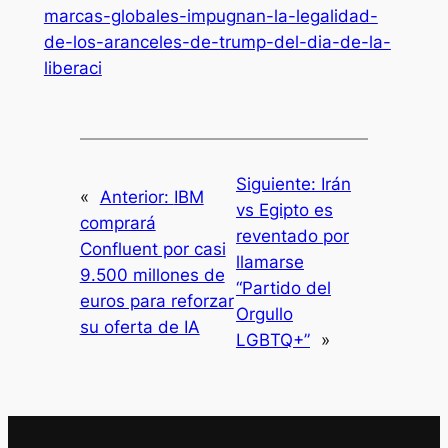
marcas-globales-impugnan-la-legalidad-
de-los-aranceles-de-trump-del-dia-de-la-
liberaci
Siguiente:
Irán
«
Anterior:
IBM
vs Egipto es
comprará
reventado por
Confluent por casi
llamarse
9.500 millones de
“Partido del
euros para reforzar
Orgullo
su oferta de IA
LGBTQ+”
»