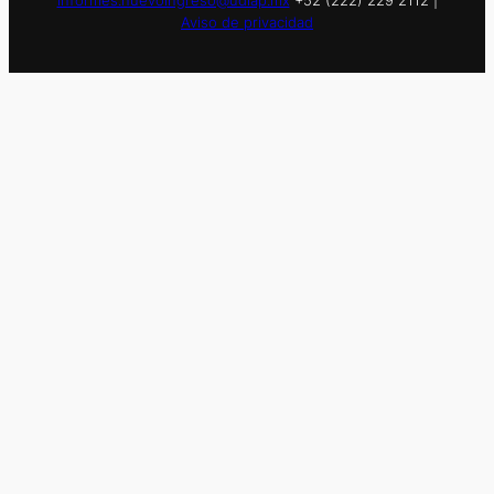
informes.nuevoingreso@udlap.mx
+52 (222) 229 2112 |
Aviso de privacidad