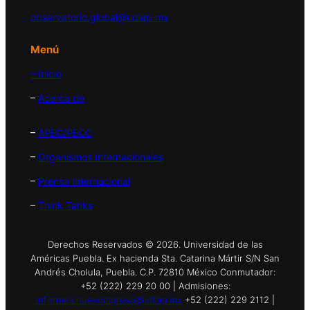
observatorio.global@udlap.mx
Menú
– Inicio
–
Acerca de
–
APEC/PECC
–
Organismos Internacionales
–
Prensa Internacional
–
Think Tanks
Derechos Reservados © 2026. Universidad de las
Américas Puebla. Ex hacienda Sta. Catarina Mártir S/N San
Andrés Cholula, Puebla. C.P. 72810 México Conmutador:
+52 (222) 229 20 00 | Admisiones:
informes.nuevoingreso@udlap.mx
+52 (222) 229 2112 |