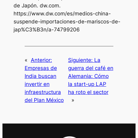
de Japón. dw.com.
https://www.dw.com/es/medios-china-
suspende-importaciones-de-mariscos-de-
jap%C3%B3n/a-74799206
«
Anterior:
Siguiente:
La
Empresas de
guerra del café en
India buscan
Alemania: Cómo
invertir en
la start-up LAP
infraestructura
ha roto el sector
del Plan México
»