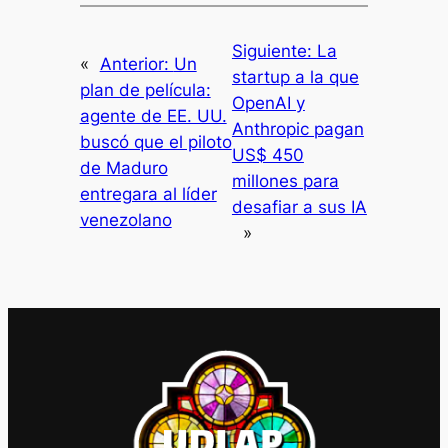
Siguiente:
La
«
Anterior:
Un
startup a la que
plan de película:
OpenAI y
agente de EE. UU.
Anthropic pagan
buscó que el piloto
US$ 450
de Maduro
millones para
entregara al líder
desafiar a sus IA
venezolano
»