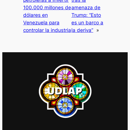
petroleras a invertir
tras la
100.000 millones de
amenaza de
dólares en
Trump: “Esto
Venezuela para
es un barco a
controlar la industria
la deriva”
»