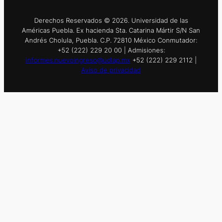
Derechos Reservados © 2026. Universidad de las
Américas Puebla. Ex hacienda Sta. Catarina Mártir S/N San
Andrés Cholula, Puebla. C.P. 72810 México Conmutador:
+52 (222) 229 20 00 | Admisiones:
informes.nuevoingreso@udlap.mx
+52 (222) 229 2112 |
Aviso de privacidad