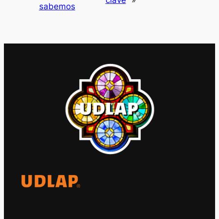
clave
»
sabemos
El Observatorio Global UDLAP analiza los
principales acontecimientos de la economía