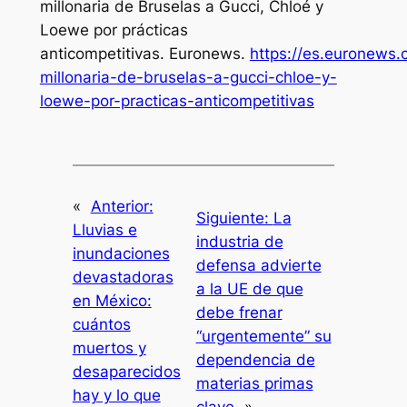
millonaria de Bruselas a Gucci, Chloé y
Loewe por prácticas
anticompetitivas.
Euronews
.
https://es.euronews
millonaria-de-bruselas-a-gucci-chloe-y-
loewe-por-practicas-anticompetitivas
«
Anterior:
Siguiente:
La
Lluvias e
industria de
inundaciones
defensa advierte
devastadoras
a la UE de que
en México:
debe frenar
cuántos
“urgentemente” su
muertos y
dependencia de
desaparecidos
materias primas
hay y lo que