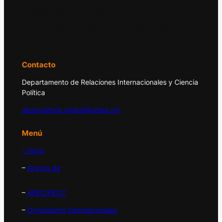
El Observatorio Global UDLAP analiza los
principales acontecimientos de la economía
y la política internacional.
Contacto
Departamento de Relaciones Internacionales y Ciencia
Política
observatorio.global@udlap.mx
Menú
– Inicio
–
Acerca de
–
APEC/PECC
–
Organismos Internacionales