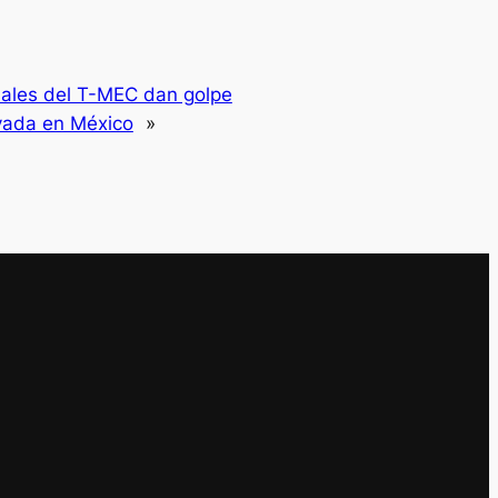
uales del T-MEC dan golpe
ivada en México
»