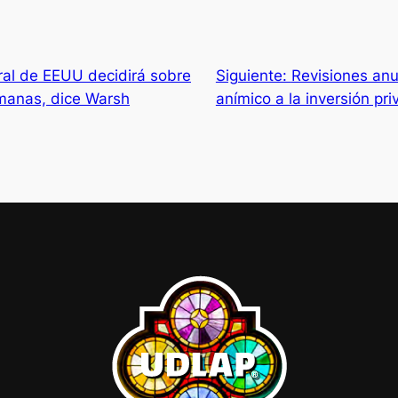
al de EEUU decidirá sobre
Siguiente:
Revisiones an
manas, dice Warsh
anímico a la inversión pr