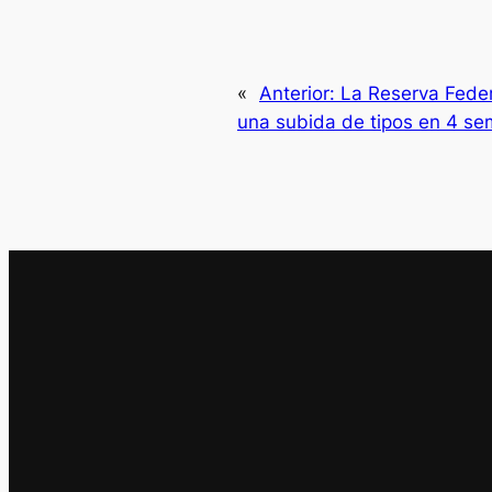
«
Anterior:
La Reserva Feder
una subida de tipos en 4 se