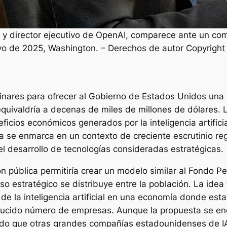
 director ejecutivo de OpenAI, comparece ante un com
yo de 2025, Washington. – Derechos de autor Copyright
inares para ofrecer al Gobierno de Estados Unidos una 
quivaldría a decenas de miles de millones de dólares. La
icios económicos generados por la inteligencia artific
 se enmarca en un contexto de creciente escrutinio reg
l desarrollo de tecnologías consideradas estratégicas.
n pública permitiría crear un modelo similar al Fondo P
rso estratégico se distribuye entre la población. La id
 de la inteligencia artificial en una economía donde est
ucido número de empresas. Aunque la propuesta se encu
ado que otras grandes compañías estadounidenses de I