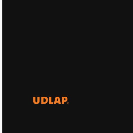
El Observatorio Global UDLAP
analiza los principales
acontecimientos de la economía y