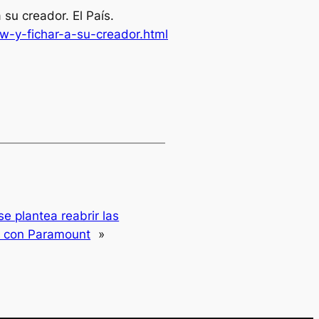
 su creador. El País.
w-y-fichar-a-su-creador.html
e plantea reabrir las
a con Paramount
»