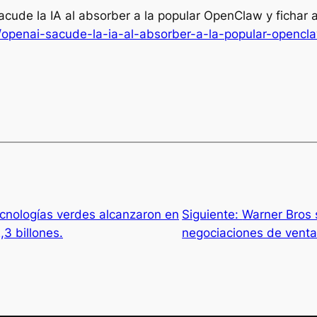
acude la IA al absorber a la popular OpenClaw y fichar a
openai-sacude-la-ia-al-absorber-a-la-popular-opencla
ecnologías verdes alcanzaron en
Siguiente:
Warner Bros s
,3 billones.
negociaciones de vent