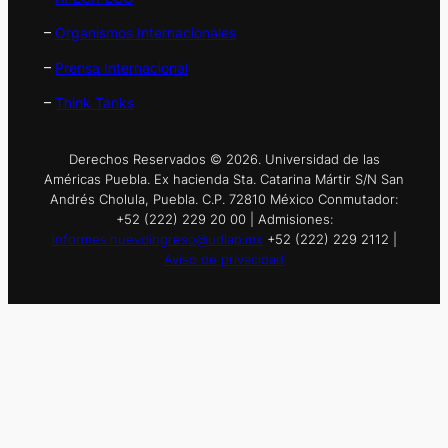
–
Organismos Internacionales
–
Prensa Internacional
–
Think Tanks
Derechos Reservados © 2026. Universidad de las
Américas Puebla. Ex hacienda Sta. Catarina Mártir S/N San
Andrés Cholula, Puebla. C.P. 72810 México Conmutador:
+52 (222) 229 20 00 | Admisiones:
informes.nuevoingreso@udlap.mx
+52 (222) 229 2112 |
Aviso de privacidad