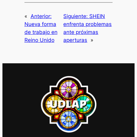
«
Anterior:
Siguiente:
SHEIN
Nueva forma
enfrenta problemas
de trabajo en
ante próximas
Reino Unido
aperturas
»