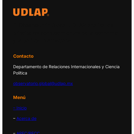
El Observatorio Global UDLAP analiza los
principales acontecimientos de la economía
y la política internacional.
Contacto
Departamento de Relaciones Internacionales y Ciencia
Política
observatorio.global@udlap.mx
Menú
– Inicio
–
Acerca de
–
APEC/PECC