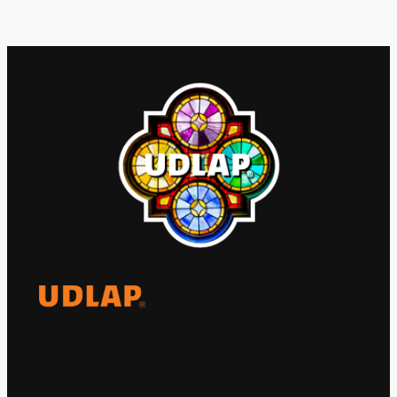
El Observatorio Global UDLAP analiza los
principales acontecimientos de la economía
y la política internacional.