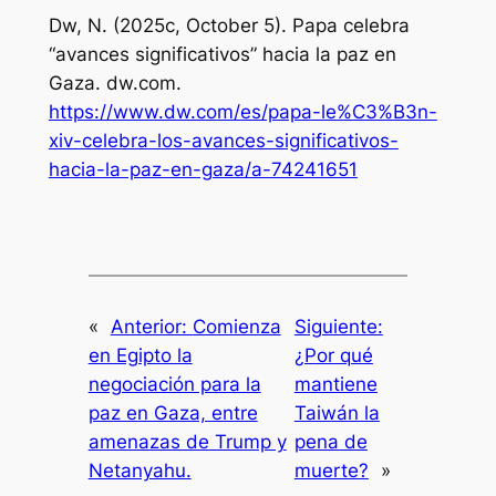
Dw, N. (2025c, October 5). Papa celebra
“avances significativos” hacia la paz en
Gaza.
dw.com
.
https://www.dw.com/es/papa-le%C3%B3n-
xiv-celebra-los-avances-significativos-
hacia-la-paz-en-gaza/a-74241651
«
Anterior:
Comienza
Siguiente:
en Egipto la
¿Por qué
negociación para la
mantiene
paz en Gaza, entre
Taiwán la
amenazas de Trump y
pena de
Netanyahu.
muerte?
»