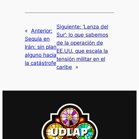
Siguiente:
‘Lanza del
«
Anterior:
Sur’: lo que sabemos
Sequía en
de la operación de
Irán: sin plan
EE.UU. que escala la
alguno hacia
tensión militar en el
la catástrofe
caribe
»