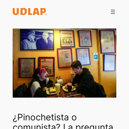
Saltar
al
contenido
¿Pinochetista o
comunista? La pregunta