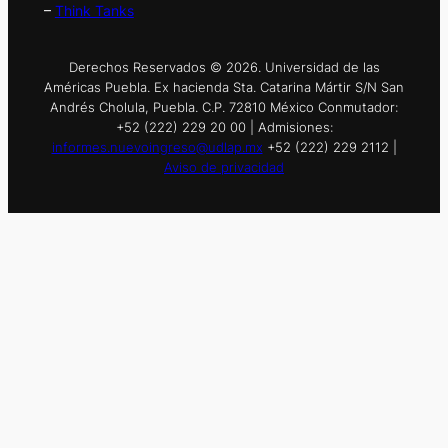
–
Think Tanks
Derechos Reservados © 2026. Universidad de las
Américas Puebla. Ex hacienda Sta. Catarina Mártir S/N San
Andrés Cholula, Puebla. C.P. 72810 México Conmutador:
+52 (222) 229 20 00 | Admisiones:
informes.nuevoingreso@udlap.mx
+52 (222) 229 2112 |
Aviso de privacidad