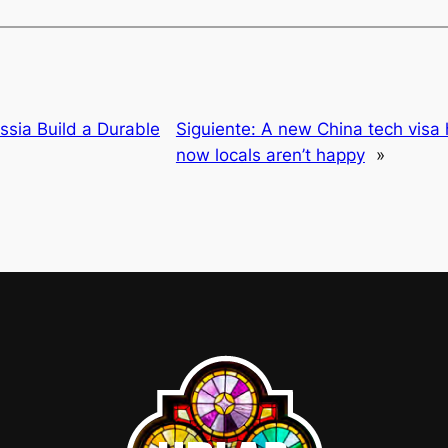
ssia Build a Durable
Siguiente:
A new China tech visa h
now locals aren’t happy
»