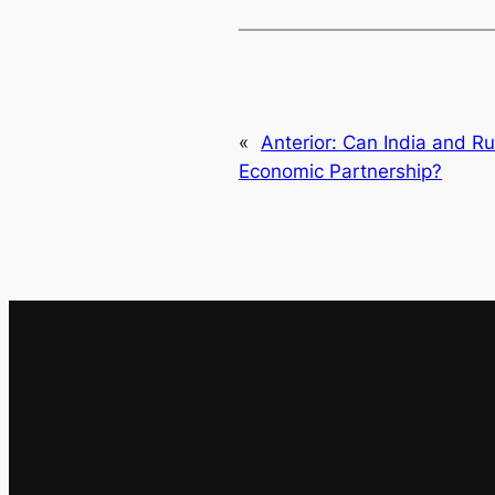
«
Anterior:
Can India and Ru
Economic Partnership?