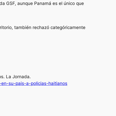
vada GSF, aunque Panamá es el único que
rritorio, también rechazó categóricamente
os.
La Jornada
.
n-su-pais-a-policias-haitianos